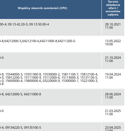
Termin
składania
Wspólny słownik zamówień (CPV)
ofert /
wniosków
upływa
00-4; 09.13.42.20-5; 09.13.50.00-4
28.10.2021
11:00
-8,64212000-5,64212100-6,64211000-8,64211200-0.
13.05.2022
10:00
0-0
21.10.2024
11:00
-8, 15544000-3, 15551300-8, 15530000-2, 15811100-7, 15812100-4,
19.04.2024
-0, 15812200-5, 15111000-9, 15112000-6, 15113000-3, 15131130-5,
11:00
-0, 15600000-4, 15800000-6, 03220000-9, 15300000-1, 15221000-3,
0-8
-8, 64212000-5, 64211000-8
28.06.2024
11:00
0-0
21.03.2025
11:00
-4, 09134220-5, 09135100-5
23.04.2025
12:00