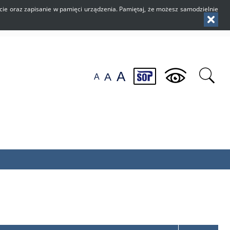
użycie oraz zapisanie w pamięci urządzenia. Pamiętaj, że możesz samodzielnie