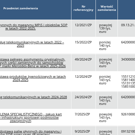
Nr
Wartość
Przedmiot zamówienia
referencyjny
zamówienia
łynnych do magazynu MPiS i obiektów SOP
12/2021/ZP
powyżej
09.13.21.
w latach 2022-2025.
139 tys.
euro
ług telekomunikacyjnych w latach 2022 –
15/2022/ZP
poniżej
64200000
2025
140 tys.
euro
tawa pełnego asortymentu oryginalnych,
49/2024/ZP
powyżej
3430000
owych części zamiennych do samochodów
143 tys.
 marki Mercedes-Benz w latach 2025-2026
euro
stawa produktów żywnościowych w latach
12/2024/ZP
poniżej
15511210
2024-2025
143 tys.
15811400
euro
15131135
1585100
ug telekomunikacyjnych w latach 2024-2028
24/2024/ZP
powyżej
64200000
143 tys.
euro
LENIA SPECJALISTYCZNEGO - zakup kart
7/2025/ZP
powyżej
9261000
 infrastruktury sportowej podmiotów
143 tys.
zewnętrznych
euro
dostawa paliw płynnych do magazynu i
9/2025/ZP
powyżej
09132100
tów SOP przez okres 48 miesięcy.
143 tys.