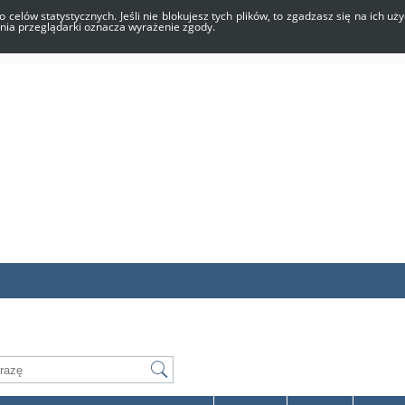
o celów statystycznych. Jeśli nie blokujesz tych plików, to zgadzasz się na ich 
enia przeglądarki oznacza wyrażenie zgody.