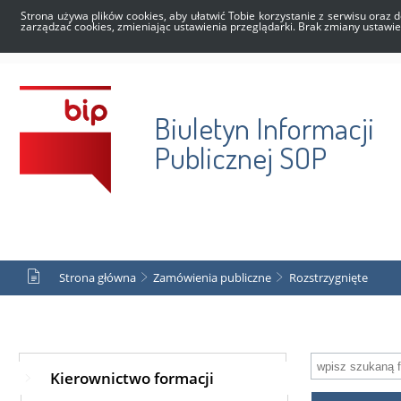
Strona używa plików cookies, aby ułatwić Tobie korzystanie z serwisu oraz d
zarządzać cookies, zmieniając ustawienia przeglądarki. Brak zmiany ustawi
Biuletyn Informacji
Publicznej SOP
Strona główna
Zamówienia publiczne
Rozstrzygnięte
Kierownictwo formacji