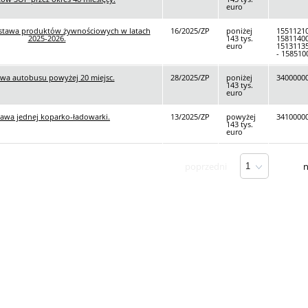
euro
stawa produktów żywnościowych w latach
16/2025/ZP
poniżej
15511210
2025-2026.
143 tys.
15811400
euro
15131135
- 158510
wa autobusu powyżej 20 miejsc.
28/2025/ZP
poniżej
34000000
143 tys.
euro
awa jednej koparko-ładowarki.
13/2025/ZP
powyżej
34100000
143 tys.
euro
/ 4
poprzedni