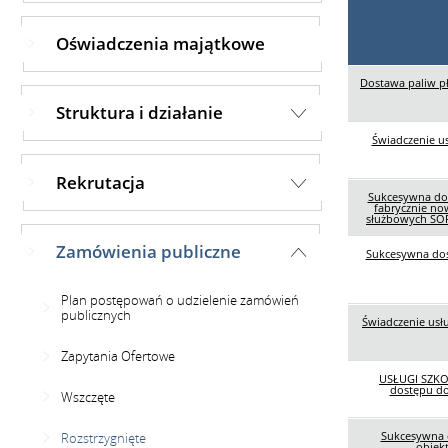
Oświadczenia majątkowe
Dostawa paliw p
Struktura i działanie
Świadczenie us
Rekrutacja
Sukcesywna dos
fabrycznie n
służbowych SOP
Zamówienia publiczne
Sukcesywna do
Plan postępowań o udzielenie zamówień
publicznych
Świadczenie usł
Zapytania Ofertowe
USŁUGI SZKO
dostępu do
Wszczęte
Sukcesywna 
Rozstrzygnięte
obiek