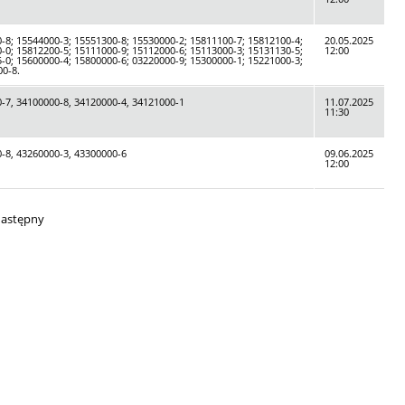
-8; 15544000-3; 15551300-8; 15530000-2; 15811100-7; 15812100-4;
20.05.2025
-0; 15812200-5; 15111000-9; 15112000-6; 15113000-3; 15131130-5;
12:00
-0; 15600000-4; 15800000-6; 03220000-9; 15300000-1; 15221000-3;
00-8.
-7, 34100000-8, 34120000-4, 34121000-1
11.07.2025
11:30
-8, 43260000-3, 43300000-6
09.06.2025
12:00
następny