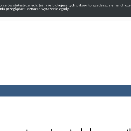
o celów statystycznych. Jeśli nie blokujesz tych plików, to zgadzasz się na ich 
enia przeglądarki oznacza wyrażenie zgody.