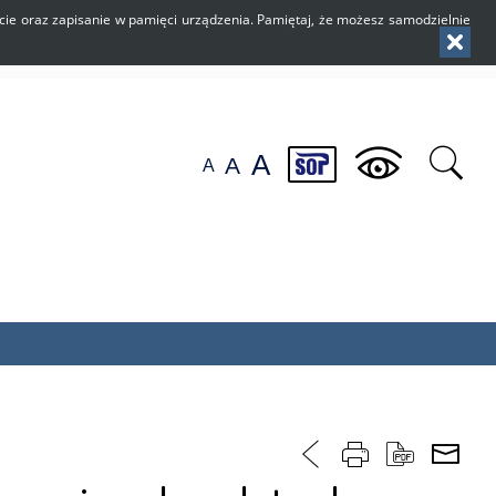
użycie oraz zapisanie w pamięci urządzenia. Pamiętaj, że możesz samodzielnie