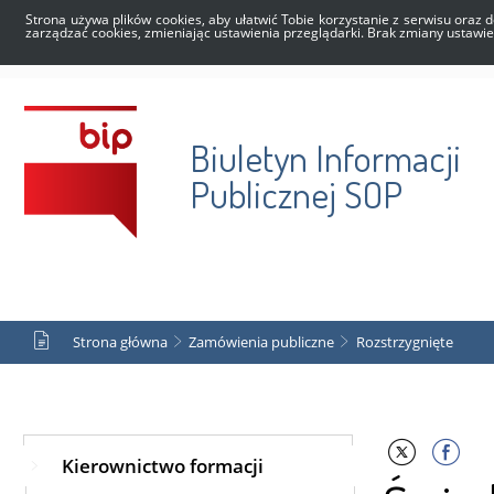
Strona używa plików cookies, aby ułatwić Tobie korzystanie z serwisu oraz d
zarządzać cookies, zmieniając ustawienia przeglądarki. Brak zmiany ustawi
Biuletyn Informacji
Publicznej SOP
Strona główna
Zamówienia publiczne
Rozstrzygnięte
Kierownictwo formacji