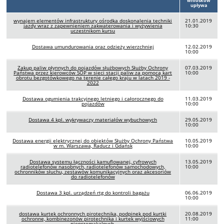
wniosków
upływa
wynajem elementów infrastruktury ośrodka doskonalenia techniki
21.01.2019
jazdy wraz z zapewnieniem zakwaterowania i wyżywienia
10:30
uczestnikom kursu
Dostawa umundurowania oraz odzieży wierzchniej
12.02.2019
10:00
Zakup paliw płynnych do pojazdów służbowych Służby Ochrony
07.03.2019
Państwa przez kierowców SOP w sieci stacji paliw za pomocą kart
10:00
obrotu bezgotówkowego na terenie całego kraju w latach 2019 -
2022
Dostawa ogumienia trakcyjnego letniego i całorocznego do
11.03.2019
pojazdów
10:00
Dostawa 4 kpl. wykrywaczy materiałów wybuchowych
29.05.2019
10:00
Dostawa energii elektrycznej do obiektów Służby Ochrony Państwa
10.05.2019
w m. Warszawa, Raducz i Gdańsk
10:00
Dostawa systemu łączności kamuflowanej, cyfrowych
13.05.2019
radiotelefonów nasobnych, radiotelefonów samochodowych,
10:00
ochronników słuchu, zestawów komunikacyjnych oraz akcesoriów
do radiotelefonów
Dostawa 3 kpl. urządzeń rtg do kontroli bagażu
06.06.2019
10:00
dostawa kurtek ochronnych pirotechnika, podpinek pod kurtki
20.08.2019
ochronne, kombinezonów pirotechnika i kurtek wyjściowych
11:00
nieprzemakalnych,