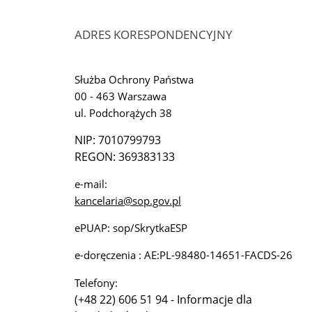
ADRES KORESPONDENCYJNY
Służba Ochrony Państwa
00 - 463 Warszawa
ul. Podchorążych 38
NIP: 7010799793
REGON: 369383133
e-mail:
kancelaria@sop.gov.pl
ePUAP: sop/SkrytkaESP
e-doręczenia : AE:PL-98480-14651-FACDS-26
Telefony:
(+48 22) 606 51 94 - Informacje dla