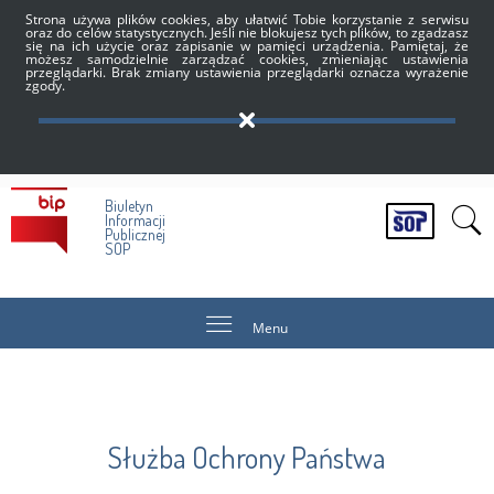
Strona używa plików cookies, aby ułatwić Tobie korzystanie z serwisu
oraz do celów statystycznych. Jeśli nie blokujesz tych plików, to zgadzasz
się na ich użycie oraz zapisanie w pamięci urządzenia. Pamiętaj, że
możesz samodzielnie zarządzać cookies, zmieniając ustawienia
przeglądarki. Brak zmiany ustawienia przeglądarki oznacza wyrażenie
zgody.
Biuletyn
Informacji
Publicznej
SOP
Menu
Służba Ochrony Państwa