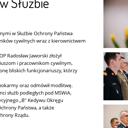
w Służbie
cnymi w Służbie Ochrony Państwa
wników cywilnych wraz z kierownictwem
OP Radosław Jaworski złożył
riuszom i pracownikom cywilnym,
onę bliskich funkcjonariuszy, którzy
ł pokarmy oraz odmówił modlitwę.
anci służb podległych pod MSWiA,
zycyjnego „B" Kedywu Okręgu
Ochrony Państwa, a także
chrony Rządu.