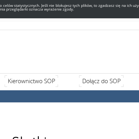
o celów statystycznych. Jeśli nie blokujesz tych plików, to zgadzasz się na ich 
enia przeglądarki oznacza wyrażenie zgody.
Kierownictwo SOP
Dołącz do SOP