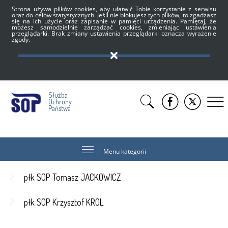
Strona używa plików cookies, aby ułatwić Tobie korzystanie z serwisu
oraz do celów statystycznych. Jeśli nie blokujesz tych plików, to zgadzasz
się na ich użycie oraz zapisanie w pamięci urządzenia. Pamiętaj, że
możesz samodzielnie zarządzać cookies, zmieniając ustawienia
przeglądarki. Brak zmiany ustawienia przeglądarki oznacza wyrażenie
zgody.
Służba
Ochrony
Państwa
Menu kategorii
płk SOP Tomasz JACKOWICZ
płk SOP Krzysztof KRÓL