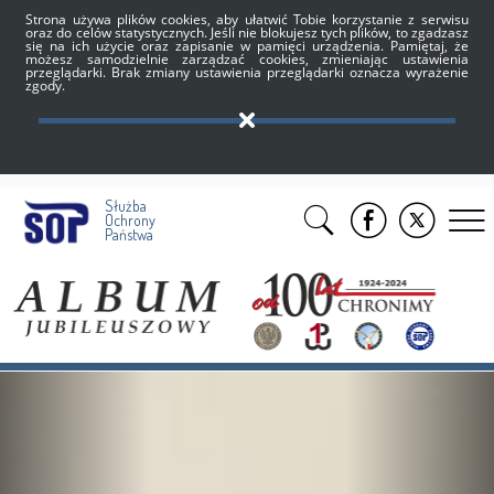
Strona używa plików cookies, aby ułatwić Tobie korzystanie z serwisu
oraz do celów statystycznych. Jeśli nie blokujesz tych plików, to zgadzasz
się na ich użycie oraz zapisanie w pamięci urządzenia. Pamiętaj, że
możesz samodzielnie zarządzać cookies, zmieniając ustawienia
przeglądarki. Brak zmiany ustawienia przeglądarki oznacza wyrażenie
zgody.
Służba
Ochrony
Państwa