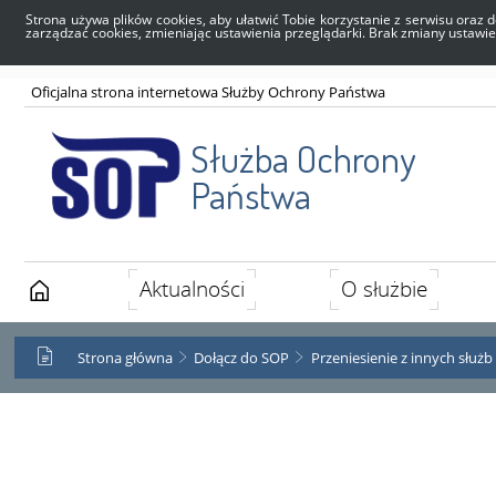
Strona używa plików cookies, aby ułatwić Tobie korzystanie z serwisu oraz d
zarządzać cookies, zmieniając ustawienia przeglądarki. Brak zmiany ustawi
Oficjalna strona internetowa Służby Ochrony Państwa
Służba Ochrony
Państwa
Aktualności
O służbie
Strona główna
Dołącz do SOP
Przeniesienie z innych służ