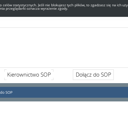
o celów statystycznych. Jeśli nie blokujesz tych plików, to zgadzasz się na ich 
enia przeglądarki oznacza wyrażenie zgody.
Kierownictwo SOP
Dołącz do SOP
b do SOP