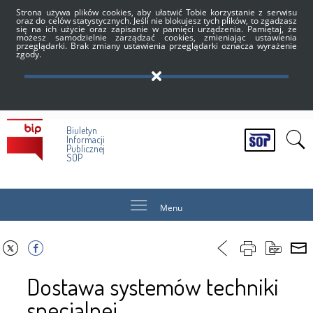
Strona używa plików cookies, aby ułatwić Tobie korzystanie z serwisu
oraz do celów statystycznych. Jeśli nie blokujesz tych plików, to zgadzasz
się na ich użycie oraz zapisanie w pamięci urządzenia. Pamiętaj, że
możesz samodzielnie zarządzać cookies, zmieniając ustawienia
przeglądarki. Brak zmiany ustawienia przeglądarki oznacza wyrażenie
zgody.
Biuletyn
Informacji
Publicznej
SOP
Menu
Dostawa systemów techniki
specjalnej.