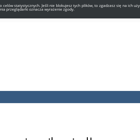
o celów statystycznych. Jeśli nie blokujesz tych plików, to zgadzasz się na ich 
enia przeglądarki oznacza wyrażenie zgody.