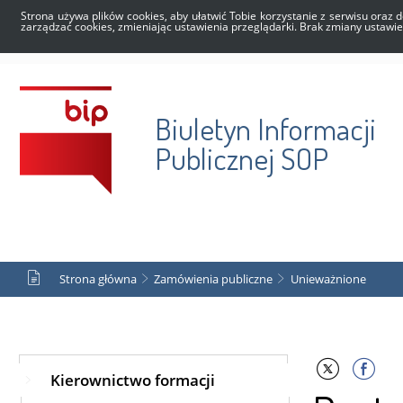
Strona używa plików cookies, aby ułatwić Tobie korzystanie z serwisu oraz d
zarządzać cookies, zmieniając ustawienia przeglądarki. Brak zmiany ustawi
Biuletyn Informacji
Publicznej SOP
Strona główna
Zamówienia publiczne
Unieważnione
Kierownictwo formacji