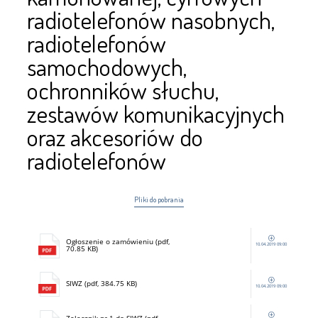
radiotelefonów nasobnych,
radiotelefonów
samochodowych,
ochronników słuchu,
zestawów komunikacyjnych
oraz akcesoriów do
radiotelefonów
Pliki do pobrania
Ogłoszenie o zamówieniu (pdf,
10.04.2019 09:00
70.85 KB)
SIWZ (pdf, 384.75 KB)
10.04.2019 09:00