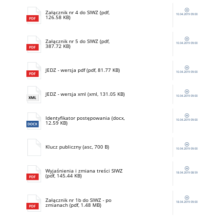
Załącznik nr 4 do SIWZ (pdf,
10.04.2019 09:00
126.58 KB)
Załącznik nr 5 do SIWZ (pdf,
10.04.2019 09:00
387.72 KB)
JEDZ - wersja pdf (pdf, 81.77 KB)
10.04.2019 09:00
JEDZ - wersja xml (xml, 131.05 KB)
10.04.2019 09:00
Identyfikator postępowania (docx,
10.04.2019 09:00
12.59 KB)
Klucz publiczny (asc, 700 B)
10.04.2019 09:00
Wyjaśnienia i zmiana treści SIWZ
18.04.2019 08:59
(pdf, 145.44 KB)
Załącznik nr 1b do SIWZ - po
18.04.2019 09:00
zmianach (pdf, 1.48 MB)