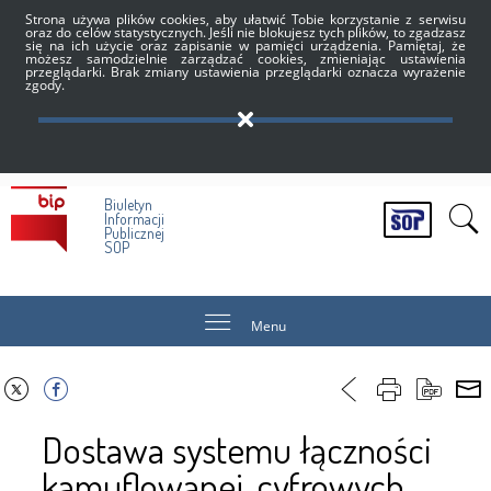
Strona używa plików cookies, aby ułatwić Tobie korzystanie z serwisu
oraz do celów statystycznych. Jeśli nie blokujesz tych plików, to zgadzasz
się na ich użycie oraz zapisanie w pamięci urządzenia. Pamiętaj, że
możesz samodzielnie zarządzać cookies, zmieniając ustawienia
przeglądarki. Brak zmiany ustawienia przeglądarki oznacza wyrażenie
zgody.
Biuletyn
Informacji
Publicznej
SOP
Menu
Dostawa systemu łączności
kamuflowanej, cyfrowych