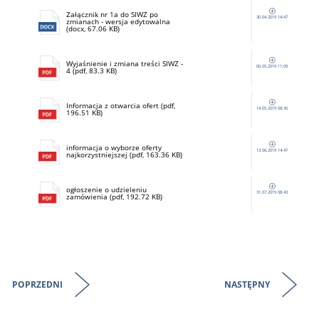
Załącznik nr 1a do SIWZ po
30.04.2019 14:47
zmianach - wersja edytowalna
(docx, 67.06 KB)
Wyjaśnienie i zmiana treści SIWZ -
06.05.2019 11:09
4 (pdf, 83.3 KB)
Informacja z otwarcia ofert (pdf,
14.05.2019 08:36
196.51 KB)
informacja o wyborze oferty
13.06.2019 14:47
najkorzystniejszej (pdf, 163.36 KB)
ogłoszenie o udzieleniu
31.07.2019 08:43
zamówienia (pdf, 192.72 KB)
POPRZEDNI
NASTĘPNY