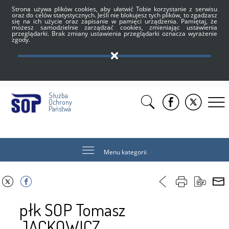
Strona używa plików cookies, aby ułatwić Tobie korzystanie z serwisu
oraz do celów statystycznych. Jeśli nie blokujesz tych plików, to zgadzasz
się na ich użycie oraz zapisanie w pamięci urządzenia. Pamiętaj, że
możesz samodzielnie zarządzać cookies, zmieniając ustawienia
przeglądarki. Brak zmiany ustawienia przeglądarki oznacza wyrażenie
zgody.
Służba
Ochrony
Państwa
Menu kategorii
płk SOP Tomasz
JACKOWICZ