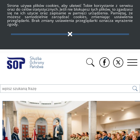
Strona używa plików cookies, aby ułatwić Tobie korzystanie z serwisu
oraz do celów statystycznych. Jeśli nie blokujesz tych plików, to zgadzasz
się na ich użycie oraz zapisanie w pamięci urządzenia. Pamiętaj, że
możesz samodzielnie zarządzać cookies, zmieniając ustawienia
przeglądarki. Brak zmiany ustawienia przeglądarki oznacza wyrażenie
zgody.
Służba
Ochrony
Państwa