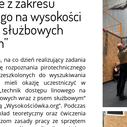
e z zakresu
ego na wysokości
w służbowych
m”
 na co dzień realizujący zadania
ę rozpoznania pirotechnicznego
zeszkolonych do wyszukiwania
mieli okazję uczestniczyć w
 „technik dostępu linowego na
bowych wraz z psem służbowym”
ą „Wysokościówka.org”. Podczas
ład teoretyczny oraz ćwiczenia
szom zasady pracy ze sprzętem