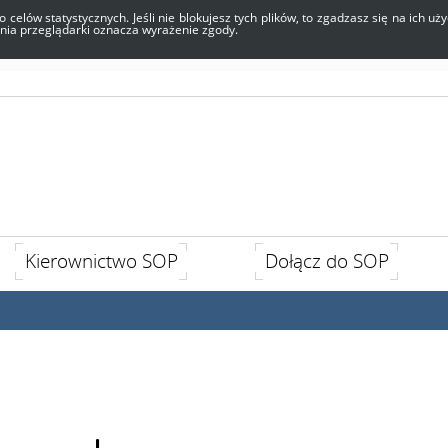
o celów statystycznych. Jeśli nie blokujesz tych plików, to zgadzasz się na ich 
enia przeglądarki oznacza wyrażenie zgody.
Kierownictwo SOP
Dołącz do SOP