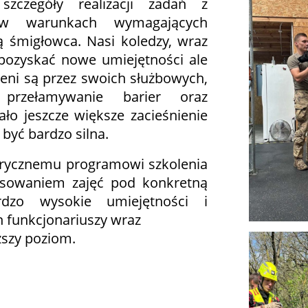
szczegóły realizacji zadań z
 w warunkach wymagających
 śmigłowca. Nasi koledzy, wraz
 pozyskać nowe umiejętności ale
zeni są przez swoich służbowych,
 przełamywanie barier oraz
 jeszcze większe zacieśnienie
 być bardzo silna.
znemu programowi szkolenia
osowaniem zajęć pod konkretną
rdzo wysokie umiejętności i
 funkcjonariuszy wraz
ższy poziom.