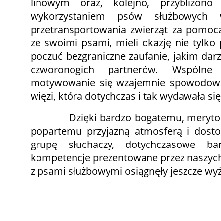
linowym oraz, kolejno, przybliżono 
wykorzystaniem psów służbowych
przetransportowania zwierząt za pomocą
ze swoimi psami, mieli okazję nie tylko
poczuć bezgraniczne zaufanie, jakim dar
czworonogich partnerów. Wspólne
motywowanie się wzajemnie spowodowało
więzi, która dotychczas i tak wydawała się
Dzięki bardzo bogatemu, merytoryc
popartemu przyjazną atmosferą i dost
grupę słuchaczy, dotychczasowe ba
kompetencje prezentowane przez naszych
z psami służbowymi osiągnęły jeszcze wy