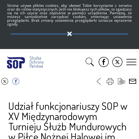
Strona używa plików cookies, aby ułatwić Tobie korzystanie z serwisu
oraz do celów statystycznych. Jeśli nie blokujesz tych plików, to zgadzasz
się na ich użycie oraz zapisanie w pamięci urządzenia. Pamiętaj, że
możesz samodzielnie zarządzać cookies, zmieniając ustawienia
przeglądarki. Brak zmiany ustawienia przeglądarki oznacza wyrażenie
zgody.
Służba
Ochrony
Państwa
Udział funkcjonariuszy SOP w
XV Międzynarodowym
Turnieju Służb Mundurowych
w Piłce Nożnej Halowej im.