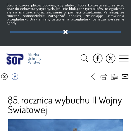
Strona używa plików cookies, aby ułatwić Tobie korzystanie z serwisu
oraz do celów statystycznych. Jeśli nie blokujesz tych plików, to zgadzasz
się na ich użycie oraz zapisanie w pamięci urządzenia. Pamiętaj, że
możesz samodzielnie zarządzać cookies, zmieniając ustawienia
przeglądarki. Brak zmiany ustawienia przeglądarki oznacza wyrażenie
zgody.
Służba
Ochrony
Państwa
85. rocznica wybuchu II Wojny
Światowej