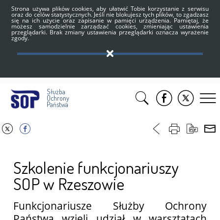
Strona używa plików cookies, aby ułatwić Tobie korzystanie z serwisu
oraz do celów statystycznych. Jeśli nie blokujesz tych plików, to zgadzasz
się na ich użycie oraz zapisanie w pamięci urządzenia. Pamiętaj, że
możesz samodzielnie zarządzać cookies, zmieniając ustawienia
przeglądarki. Brak zmiany ustawienia przeglądarki oznacza wyrażenie
zgody.
Służba
Ochrony
Państwa
Szkolenie funkcjonariuszy
SOP w Rzeszowie
Funkcjonariusze Służby Ochrony
Państwa wzięli udział w warsztatach