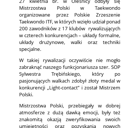
27 kwietnia br. w Oleśnicy odbyły się
Mistrzostwa Polski w Taekwondo
organizowane przez Polskie Zrzeszenie
Taekwondo ITF, w których wzięło udział ponad
200 zawodników z 17 klubów rywalizujących
w czterech konkurencjach – układy formalne,
układy drużynowe, walki oraz techniki
specjalne.
W takiej rywalizacji oczywiście nie mogło
zabraknąć naszego funkcjonariusza szer. SOP
Sylwestra Trębińskiego, który po
pasjonujących walkach zdobył złoty medal w
konkurencji „Light-contact” i został Mistrzem
Polski.
Mistrzostwa Polski, przebiegały w dobrej
atmosferze z dużą dawką emocji, były też
znakomitą okazją zweryfikowania swoich
umiejętności oraz pozyskania nowych