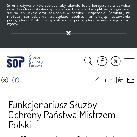
Strona używa plików cookies, aby ułatwić Tobie korzystanie z serwisu
oraz do celów statystycznych. Jeśli nie blokujesz tych plików, to zgadzasz
się na ich użycie oraz zapisanie w pamięci urządzenia. Pamiętaj, że
możesz samodzielnie zarządzać cookies, zmieniając ustawienia
przeglądarki. Brak zmiany ustawienia przeglądarki oznacza wyrażenie
zgody.
Służba
Ochrony
Państwa
Funkcjonariusz Służby
Ochrony Państwa Mistrzem
Polski