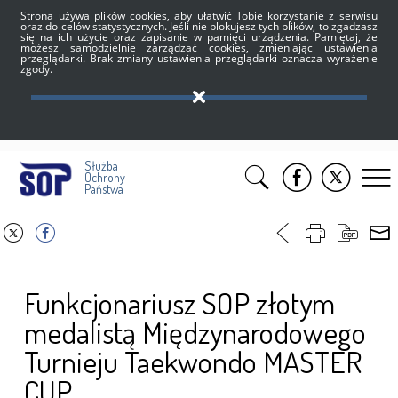
Strona używa plików cookies, aby ułatwić Tobie korzystanie z serwisu
oraz do celów statystycznych. Jeśli nie blokujesz tych plików, to zgadzasz
się na ich użycie oraz zapisanie w pamięci urządzenia. Pamiętaj, że
możesz samodzielnie zarządzać cookies, zmieniając ustawienia
przeglądarki. Brak zmiany ustawienia przeglądarki oznacza wyrażenie
zgody.
Służba
Ochrony
Państwa
Funkcjonariusz SOP złotym
medalistą Międzynarodowego
Turnieju Taekwondo MASTER
CUP.