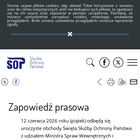
Strona używa plików cookies, aby ułatwić Tobie korzystanie z serwisu
oraz do celów statystycznych. Jeśli nie blokujesz tych plików, to zgadzasz
się na ich użycie oraz zapisanie w pamięci urządzenia. Pamiętaj, że
możesz samodzielnie zarządzać cookies, zmieniając ustawienia
przeglądarki. Brak zmiany ustawienia przeglądarki oznacza wyrażenie
zgody.
Służba
Ochrony
Państwa
Zapowiedź prasowa
12 czerwca 2026 roku (piątek) odbędą się
uroczyste obchody Święta Służby Ochrony Państwa
z udziałem Ministra Spraw Wewnętrznych i