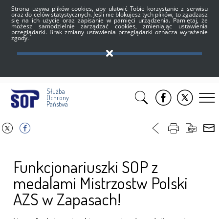
Strona używa plików cookies, aby ułatwić Tobie korzystanie z serwisu
oraz do celów statystycznych. Jeśli nie blokujesz tych plików, to zgadzasz
się na ich użycie oraz zapisanie w pamięci urządzenia. Pamiętaj, że
możesz samodzielnie zarządzać cookies, zmieniając ustawienia
przeglądarki. Brak zmiany ustawienia przeglądarki oznacza wyrażenie
zgody.
Służba
Ochrony
Państwa
Funkcjonariuszki SOP z
medalami Mistrzostw Polski
AZS w Zapasach!