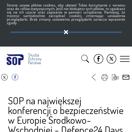
Strona używa plików cookies, aby ułatwić Tobie korzystanie z serwisu
oraz do celów statystycznych. Jeśli nie blokujesz tych plików, to zgadzasz
się na ich użycie oraz zapisanie w pamięci urządzenia. Pamiętaj, że
możesz samodzielnie zarządzać cookies, zmieniając ustawienia
przeglądarki. Brak zmiany ustawienia przeglądarki oznacza wyrażenie
zgody.
Służba
Ochrony
Państwa
SOP na największej
konferencji o bezpieczeństwie
w Europie Środkowo-
Wschodniej - Defence24 Days