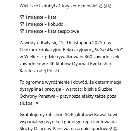
Wieliczce i zdobył aż trzy złote medale! 🥇🥇🥇
🏆 I miejsce – kata
🏆 I miejsce – kobudo
🏆 I miejsce – kata zespołowe
Zawody odbyły się 15–16 listopada 2025 r. w
Centrum Edukacyjno-Rekreacyjnym
„Solne Miasto”
w Wieliczce, gdzie rywalizowało 360 zawodniczek i
zawodników z 40 klubów Oyama i Kyokushin
Karate z całej Polski.
To ogromne wyróżnienie i dowód, że determinacja,
dyscyplina i precyzja – wartości bliskie Służbie
Ochrony Państwa – przynoszą efekty także poza
służbą! 👊
Gratulujemy mł. chor. SOP Jakubowi Kowalikowi
wspaniałego wyniku i godnego reprezentowania
Służby Ochrony Państwa na arenie sportowej! 👏