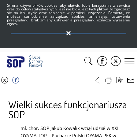
Strona używa plików cookies, aby ułatwić Tobie korzystanie z serwisu
oraz do celów statystycznych. Jeśli nie blokujesz tych plików, to zgadzasz
się na ich użycie oraz zapisanie w pamięci urządzenia. Pamiętaj, że
możesz samodzielnie zarządzać cookies, zmieniając ustawienia
przeglądarki. Brak zmiany ustawienia przeglądarki oznacza wyrażenie
zgody.
Służba
Ochrony
Państwa
Wielki sukces funkcjonariusza
SOP
mł. chor. SOP Jakub Kowalik wziął udział w XXI
OYAMA TOP – Pucharze Polski OYAMA PFK w