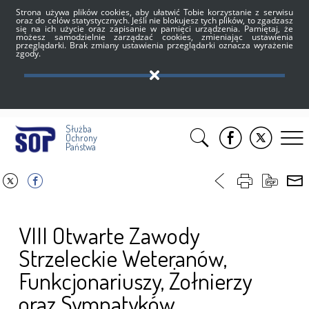
Strona używa plików cookies, aby ułatwić Tobie korzystanie z serwisu
oraz do celów statystycznych. Jeśli nie blokujesz tych plików, to zgadzasz
się na ich użycie oraz zapisanie w pamięci urządzenia. Pamiętaj, że
możesz samodzielnie zarządzać cookies, zmieniając ustawienia
przeglądarki. Brak zmiany ustawienia przeglądarki oznacza wyrażenie
zgody.
Służba
Ochrony
Państwa
VIII Otwarte Zawody
Strzeleckie Weteranów,
Funkcjonariuszy, Żołnierzy
oraz Sympatyków