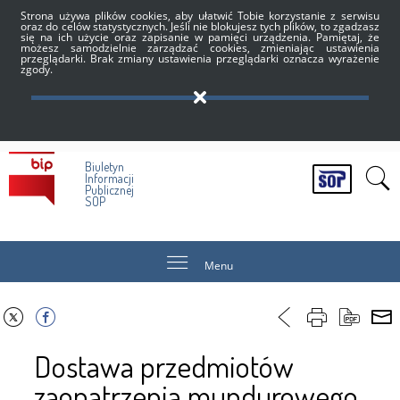
Strona używa plików cookies, aby ułatwić Tobie korzystanie z serwisu
oraz do celów statystycznych. Jeśli nie blokujesz tych plików, to zgadzasz
się na ich użycie oraz zapisanie w pamięci urządzenia. Pamiętaj, że
możesz samodzielnie zarządzać cookies, zmieniając ustawienia
przeglądarki. Brak zmiany ustawienia przeglądarki oznacza wyrażenie
zgody.
Biuletyn
Informacji
Publicznej
SOP
Menu
Dostawa przedmiotów
zaopatrzenia mundurowego.