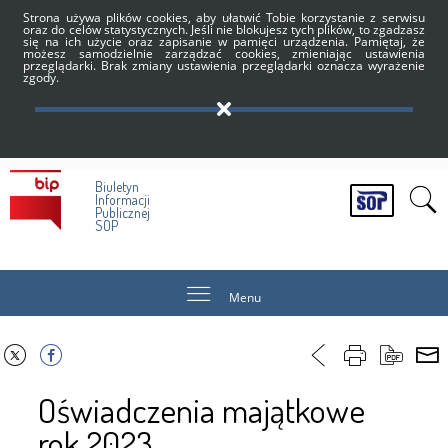
Strona używa plików cookies, aby ułatwić Tobie korzystanie z serwisu
oraz do celów statystycznych. Jeśli nie blokujesz tych plików, to zgadzasz
się na ich użycie oraz zapisanie w pamięci urządzenia. Pamiętaj, że
możesz samodzielnie zarządzać cookies, zmieniając ustawienia
przeglądarki. Brak zmiany ustawienia przeglądarki oznacza wyrażenie
zgody.
Biuletyn
Informacji
Publicznej
SOP
Menu
Oświadczenia majątkowe
rok 2023