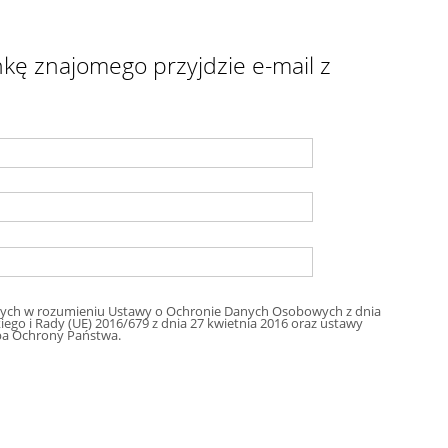
kę znajomego przyjdzie e-mail z
ych w rozumieniu Ustawy o Ochronie Danych Osobowych z dnia
ego i Rady (UE) 2016/679 z dnia 27 kwietnia 2016 oraz ustawy
nikacyjne z dnia 16 lipca 2004 przez Służba Ochrony Państwa.