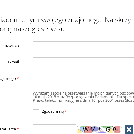
owiadom o tym swojego znajomego. Na skrzyn
ronę naszego serwisu.
 i nazwisko
E-mail
znajomego
*
Wyrażam zgodę na przetwarzanie moich danych osobow
10 maja 2018 oraz Rozporządzenia Parlamentu Europejski
Prawo telekomu
Zgadzam się
*
ormularza
*